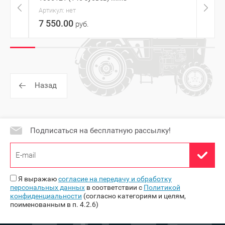
Артикул:
нет
Артик
7 550.00
5 10
руб.
Назад
Подписаться на бесплатную рассылку!
Я выражаю
согласие на передачу и обработку
персональных данных
в соответствии с
Политикой
конфиденциальности
(согласно категориям и целям,
поименованным в п. 4.2.6)