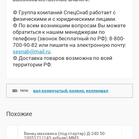
⚙️ Группа компаний СпецСнаб работает с
физическими и с юридическими лицами.
⚙️ По всем возникшим вопросам Вы можете
обратиться к нашим менеджерам по
телефону (звонок бесплатный по РФ): 8-800-
700-90-82 или пишите на электронную почту:
sesnab@mail.ru
.
⚙️
️ Доставка товаров возможна по всей
территории РФ
.
теги:
вал коленчатый
,
колено
,
колленвал
Похожие
Венец маховика (под стартер) Д-240 50-
Меха
1005121 (145 зубьев) ММЗ
1007