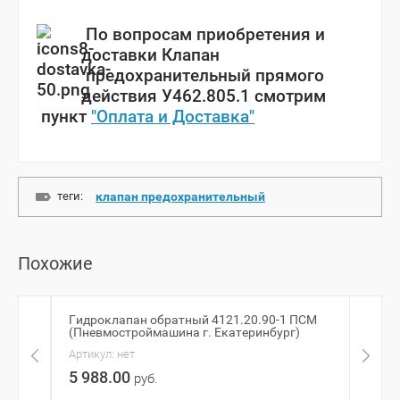
По вопросам приобретения и
доставки Клапан
предохранительный прямого
действия У462.805.1 смотрим
пункт
"Оплата и Доставка"
теги:
клапан предохранительный
Похожие
Гидроклапан обратный 4121.20.90-1 ПСМ
Клап
(Пневмостроймашина г. Екатеринбург)
(Пне
Артикул:
нет
Артик
5 988.00
23 
руб.