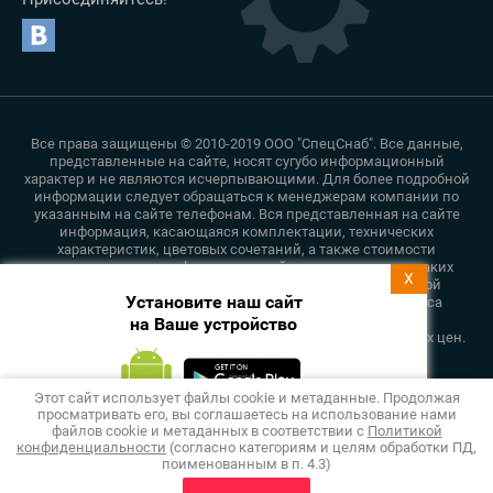
Все права защищены © 2010-2019 ООО "СпецСнаб". Все данные,
представленные на сайте, носят сугубо информационный
характер и не являются исчерпывающими. Для более подробной
информации следует обращаться к менеджерам компании по
указанным на сайте телефонам. Вся представленная на сайте
информация, касающаяся комплектации, технических
характеристик, цветовых сочетаний, а также стоимости
продукции, носит информационный характер и ни при каких
X
условиях не является публичной офертой, определяемой
Установите наш сайт
положениями пункта 2 статьи 437 Гражданского Кодекса
Российской Федерации. Указанные цены являются
на Ваше устройство
рекомендованными и могут отличаться от действительных цен.
Политика конфиденциальности
Этот сайт использует файлы cookie и метаданные. Продолжая
просматривать его, вы соглашаетесь на использование нами
Подпишитесь на рассылку
файлов cookie и метаданных в соответствии с
Политикой
push-уведомлений
конфиденциальности
(согласно категориям и целям обработки ПД,
поименованным в п. 4.3)
Разработка сайтов Мегагрупп
Подписаться