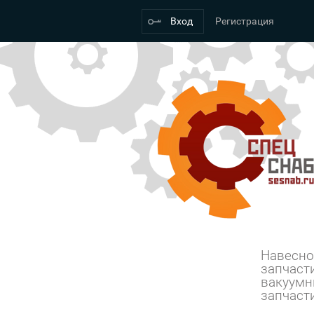
Вход
Регистрация
Навесно
запчаст
вакуумн
запчаст