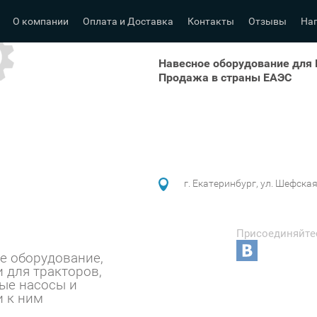
О компании
Оплата и Доставка
Контакты
Отзывы
На
Навесное оборудование для
Продажа в страны ЕАЭС
г. Екатеринбург, ул. Шефска
Присоединяйте
е оборудование,
и для тракторов,
ые насосы и ⠀⠀⠀
и к ним