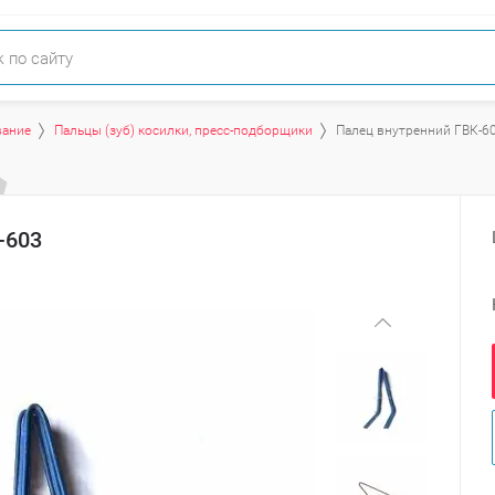
вание
Пальцы (зуб) косилки, пресс-подборщики
Палец внутренний ГВК-6
-603