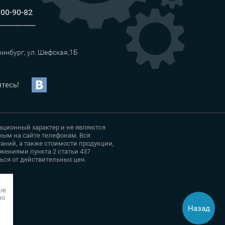
700-90-82
---------------
ринбург, ул. Шефская,1Б
тесь!
мационный характер и не являются
ым на сайте телефонам. Вся
аний, а также стоимости продукции,
жениями пункта 2 статьи 437
ся от действительных цен.
ie
но
Назад