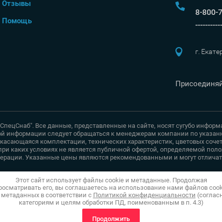
Отзывы
8-800-
Помощь
----------
г. Екате
Присоединяй
СпецСнаб". Все данные, представленные на сайте, носят сугубо инфор
й информации следует обращаться к менеджерам компании по указанн
касающаяся комплектации, технических характеристик, цветовых сочет
ри каких условиях не является публичной офертой, определяемой поло
ерации. Указанные цены являются рекомендованными и могут отличать
Этот сайт использует файлы cookie и метаданные. Продолжая
росматривать его, вы соглашаетесь на использование нами файлов cook
 метаданных в соответствии с
Политикой конфиденциальности
(соглас
категориям и целям обработки ПД, поименованным в п. 4.3)
Продолжить