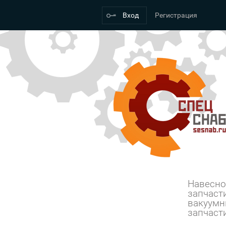
Вход
Регистрация
Навесно
запчаст
вакуумн
запчаст