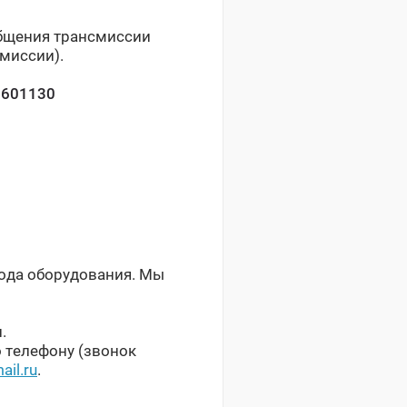
общения трансмиссии
миссии).
1601130
рода оборудования. Мы
.
 телефону (звонок
il.ru
.