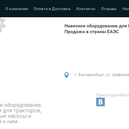
О компании
Оплата и Доставка
Контакты
Отзывы
На
Навесное оборудование для
Продажа в страны ЕАЭС
г. Екатеринбург, ул. Шефска
Присоединяйте
е оборудование,
и для тракторов,
ые насосы и ⠀⠀⠀
и к ним