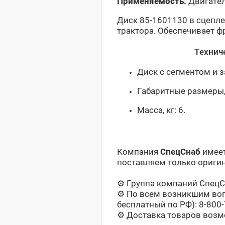
Применяемость:
Двигател
Диск 85-1601130 в сцепл
трактора. Обеспечивает ф
Технич
Диск с сегментом и з
Габаритные размеры,
Масса, кг: 6.
Компания
СпецСнаб
имеет
поставляем только оригин
⚙️ Группа компаний СпецС
⚙️ По всем возникшим во
бесплатный по РФ): 8-800
⚙️
️ Доставка товаров воз