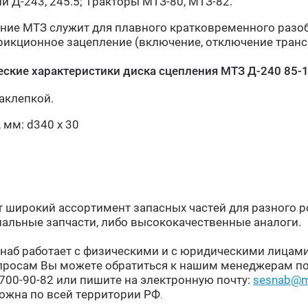
и Д-243, 245.5; Тракторы МТЗ-80, МТЗ-82.
ение МТЗ служит для плавного кратковременного раз
рикционное зацепление (включение, отключение транс
еские характеристики диска сцепления МТЗ Д-240 85-
аклепкой.
 мм: d340 х 30
 широкий ассортимент запасных частей для разного 
альные запчасти, либо высококачественные аналоги.
наб работает с физическими и с юридическими лицами
просам Вы можете обратиться к нашим менеджерам по
-700-90-82 или пишите на электронную почту:
sesnab@ma
можна по всей территории РФ
.